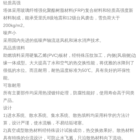
轻质高强
塔体采用玻璃纤维强化聚酯树脂材料(FRP)复合材料和轻质高强度新
材料制成，能承受里氏8级地震和12级台风袭击，雪负荷大于
200kg/m2。
噪声小
采用国内先进的低噪声轴流送风机和淋水消声技术。
高品质填料
助燃填料采用硬氯乙烯(PVC)板材，经特殊压纹加工，内侧(风扇侧)边
缘一体成型。大大提高了水和空气的热交换性能，将优雅的水降到了
很低的水位。而且耐用，耐热温度标准为50℃。具有良好的环保性
能。
可靠耐用
所有主要部件均采用热浸镀锌处理，防腐性能好，使用寿命高于同类
产品。
设计
1)进水系统、散水系统、集水系统、散热填料均采用科学的方法计
算，设计严谨，使水流畅，不易结垢堵塞。
2)真空成型散热材料经特殊设计试验成功，热交换效果好。散热材料
具有特殊的分流设计，可防止水飞溅，只沿散热材料向下流动。