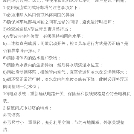
应的综合过程。因此，在使用横流闭式冷却塔时，应注意以下问题。
1.使用横流式闭式冷却塔的注意事项如下：
1)必须排除入风口侧或风体周围的异物；
2)确保风车尾部与风轮之间有足够的间隙，避免运行时损坏；
3)检查减速机V型皮带是否调整得当；
4)V型皮带轮的位置，必须保持相同的水平；
5)上述检查完成后，间歇启动开关，检查风车运行方式是否正确？是
否有异常噪声振动？
6)清除塔体内的热水盘和杂物；
7)清除热水盘内的尘垢异物，然后将水填满溢水位置；
8)间歇启动循环泵，排除管内空气，直至管道和冷水盘充满循环水；
9)循环泵正常运行时，冷水盘内的水位会略有下降，此时必须将浮球
阀调整到一定水位；
10)电路系统，重新确认电路开关、保险丝和接线规格是否符合电机负
载。
2.横流闭式冷却塔的特点：
外形漂亮
外形尺寸小，重量轻，充分利用空间，节约占地面积。外形美观整
洁。